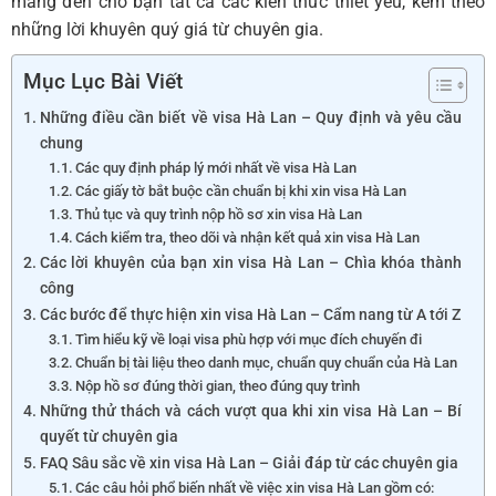
mang đến cho bạn tất cả các kiến thức thiết yếu, kèm theo
những lời khuyên quý giá từ chuyên gia.
Mục Lục Bài Viết
Những điều cần biết về visa Hà Lan – Quy định và yêu cầu
chung
Các quy định pháp lý mới nhất về visa Hà Lan
Các giấy tờ bắt buộc cần chuẩn bị khi xin visa Hà Lan
Thủ tục và quy trình nộp hồ sơ xin visa Hà Lan
Cách kiểm tra, theo dõi và nhận kết quả xin visa Hà Lan
Các lời khuyên của bạn xin visa Hà Lan – Chìa khóa thành
công
Các bước để thực hiện xin visa Hà Lan – Cẩm nang từ A tới Z
Tìm hiểu kỹ về loại visa phù hợp với mục đích chuyến đi
Chuẩn bị tài liệu theo danh mục, chuẩn quy chuẩn của Hà Lan
Nộp hồ sơ đúng thời gian, theo đúng quy trình
Những thử thách và cách vượt qua khi xin visa Hà Lan – Bí
quyết từ chuyên gia
FAQ Sâu sắc về xin visa Hà Lan – Giải đáp từ các chuyên gia
Các câu hỏi phổ biến nhất về việc xin visa Hà Lan gồm có: