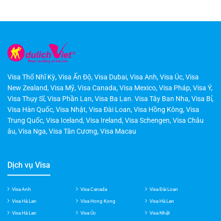
Visa Thổ Nhĩ Kỳ
,
Visa Ấn Độ
,
Visa Dubai
,
Visa Anh
,
Visa Úc
,
Visa
New Zealand
,
Visa Mỹ
,
Visa Canada
,
Visa Mexico
,
Visa Pháp
,
Visa Ý
,
Visa Thụy Sĩ
,
Visa Phần Lan
,
Visa Ba Lan
.
Visa Tây Ban Nha
,
Visa Bỉ
,
Visa Hàn Quốc
,
Visa Nhật
,
Visa Đài Loan
,
Visa Hồng Kông
,
Visa
Trung Quốc
,
Visa Iceland
,
Visa Ireland
,
Visa Schengen
,
Visa Châu
âu
,
Visa Nga
,
Visa Tân Cương
,
Visa Macau
Dịch vụ Visa
Visa Anh
Visa Canada
Visa Đài Loan
Visa Hà Lan
Visa Hong Kong
Visa Hà Lan