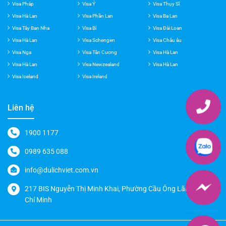
Visa Hà Lan
Visa Úc
Visa Nhật
Visa Pháp
Visa Ý
Visa Thụy Sĩ
Visa Hà Lan
Visa Phần Lan
Visa Ba Lan
Visa Tây Ban Nha
Visa Bỉ
Visa Đài Loan
Visa Hà Lan
Visa Schengen
Visa Châu âu
Visa Nga
Visa Tân Cương
Visa Hà Lan
Visa Hà Lan
Visa Newzealand
Visa Hà Lan
Visa Iceland
Visa Ireland
Liên hệ
1900 1177
0989 635 088
info@dulichviet.com.vn
217 BIS Nguyễn Thị Minh Khai, Phường Cầu Ông Lãnh, TP. Hồ
Chí Minh