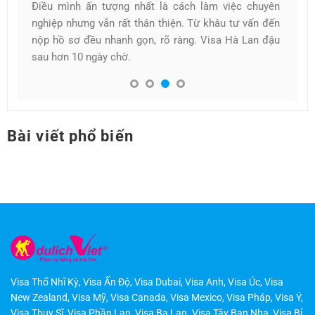
việc chuyên
Ban đầu mình định tự làm visa nhưng thấy khá rối
u tư vấn đến
Tìm đến dịch vụ thì được hướng dẫn từng bước
a Hà Lan đậu
không bị áp lực gì cả. Visa Hà Lan của mình đượ
duyệt nhanh chóng, cảm giác rất yên tâm khi là
việc cùng các bạn
Bài viết phổ biến
Visa Thổ Nhĩ Kỳ
,
Visa Ấn Độ
,
Visa Dubai
,
Visa Anh
,
Visa Úc
,
Visa
New Zealand
,
Visa Mỹ
,
Visa Canada
,
Visa Mexico
,
Visa Pháp
,
Visa Ý
,