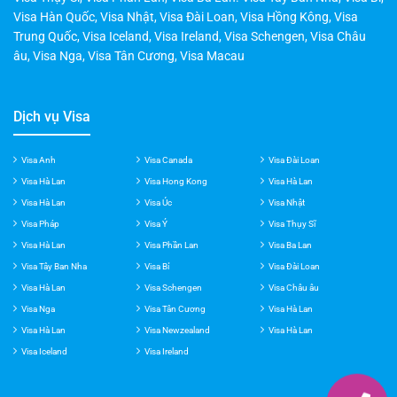
Visa Thụy Sĩ
,
Visa Phần Lan
,
Visa Ba Lan
.
Visa Tây Ban Nha
,
Visa Bỉ
,
Visa Hàn Quốc
,
Visa Nhật
,
Visa Đài Loan
,
Visa Hồng Kông
,
Visa
Trung Quốc
,
Visa Iceland
,
Visa Ireland
,
Visa Schengen
,
Visa Châu
âu
,
Visa Nga
,
Visa Tân Cương
,
Visa Macau
Dịch vụ Visa
Visa Anh
Visa Canada
Visa Đài Loan
Visa Hà Lan
Visa Hong Kong
Visa Hà Lan
Visa Hà Lan
Visa Úc
Visa Nhật
Visa Pháp
Visa Ý
Visa Thụy Sĩ
Visa Hà Lan
Visa Phần Lan
Visa Ba Lan
Visa Tây Ban Nha
Visa Bỉ
Visa Đài Loan
Visa Hà Lan
Visa Schengen
Visa Châu âu
Visa Nga
Visa Tân Cương
Visa Hà Lan
Visa Hà Lan
Visa Newzealand
Visa Hà Lan
Visa Iceland
Visa Ireland