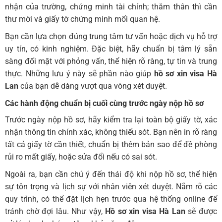
nhận của trường, chứng minh tài chính; thăm thân thì cần
thư mời và giấy tờ chứng minh mối quan hệ.
Bạn cần lựa chọn đúng trung tâm tư vấn hoặc dịch vụ hỗ trợ
uy tín, có kinh nghiệm. Đặc biệt, hãy chuẩn bị tâm lý sẵn
sàng đối mặt với phỏng vấn, thể hiện rõ ràng, tự tin và trung
thực. Những lưu ý này sẽ phần nào giúp
hồ sơ xin visa Hà
Lan
của bạn dễ dàng vượt qua vòng xét duyệt.
Các hành động chuẩn bị cuối cùng trước ngày nộp hồ sơ
Trước ngày nộp hồ sơ, hãy kiểm tra lại toàn bộ giấy tờ, xác
nhận thông tin chính xác, không thiếu sót. Bạn nên in rõ ràng
tất cả giấy tờ cần thiết, chuẩn bị thêm bản sao để đề phòng
rủi ro mất giấy, hoặc sửa đổi nếu có sai sót.
Ngoài ra, bạn cần chú ý đến thái độ khi nộp hồ sơ, thể hiện
sự tôn trọng và lịch sự với nhân viên xét duyệt. Nắm rõ các
quy trình, có thể đặt lịch hẹn trước qua hệ thống online để
tránh chờ đợi lâu. Như vậy,
Hồ sơ xin visa Hà Lan
sẽ được