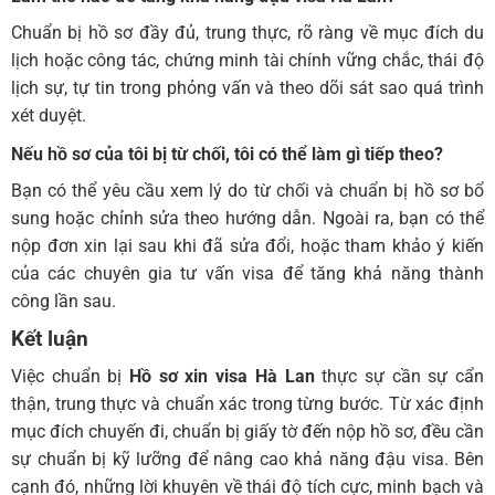
Chuẩn bị hồ sơ đầy đủ, trung thực, rõ ràng về mục đích du
lịch hoặc công tác, chứng minh tài chính vững chắc, thái độ
lịch sự, tự tin trong phỏng vấn và theo dõi sát sao quá trình
xét duyệt.
Nếu hồ sơ của tôi bị từ chối, tôi có thể làm gì tiếp theo?
Bạn có thể yêu cầu xem lý do từ chối và chuẩn bị hồ sơ bổ
sung hoặc chỉnh sửa theo hướng dẫn. Ngoài ra, bạn có thể
nộp đơn xin lại sau khi đã sửa đổi, hoặc tham khảo ý kiến
của các chuyên gia tư vấn visa để tăng khả năng thành
công lần sau.
Kết lu
ận
Việc chuẩn bị
Hồ sơ xin visa Hà Lan
thực sự cần sự cẩn
thận, trung thực và chuẩn xác trong từng bước. Từ xác định
mục đích chuyến đi, chuẩn bị giấy tờ đến nộp hồ sơ, đều cần
sự chuẩn bị kỹ lưỡng để nâng cao khả năng đậu visa. Bên
cạnh đó, những lời khuyên về thái độ tích cực, minh bạch và