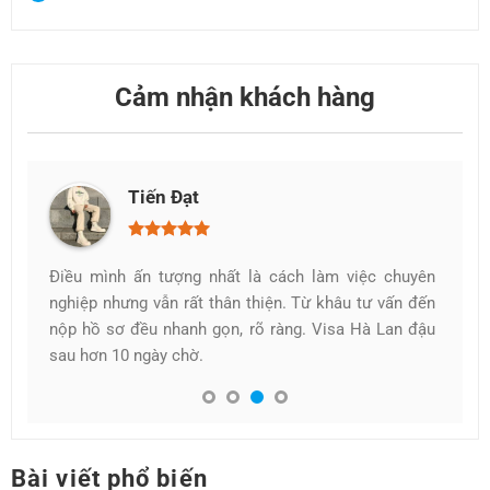
Cảm nhận khách hàng
Phước Thuận
 chuyên
Ban đầu mình định tự làm visa nhưng thấy khá rối.
vấn đến
Tìm đến dịch vụ thì được hướng dẫn từng bước,
Lan đậu
không bị áp lực gì cả. Visa Hà Lan của mình được
duyệt nhanh chóng, cảm giác rất yên tâm khi làm
việc cùng các bạn