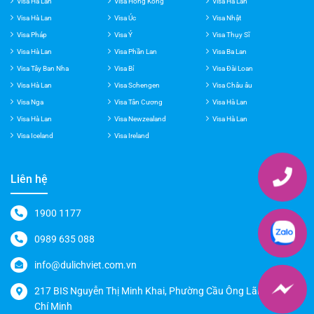
Visa Anh
Visa Canada
Visa Đài Loan
Visa Hà Lan
Visa Hong Kong
Visa Hà Lan
Visa Hà Lan
Visa Úc
Visa Nhật
Visa Pháp
Visa Ý
Visa Thụy Sĩ
Visa Hà Lan
Visa Phần Lan
Visa Ba Lan
Visa Tây Ban Nha
Visa Bỉ
Visa Đài Loan
Visa Hà Lan
Visa Schengen
Visa Châu âu
Visa Nga
Visa Tân Cương
Visa Hà Lan
Visa Hà Lan
Visa Newzealand
Visa Hà Lan
Visa Iceland
Visa Ireland
Liên hệ
1900 1177
0989 635 088
info@dulichviet.com.vn
217 BIS Nguyễn Thị Minh Khai, Phường Cầu Ông Lãnh, TP. Hồ