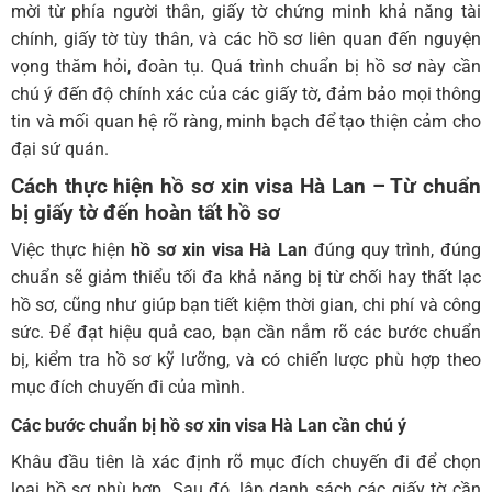
mời từ phía người thân, giấy tờ chứng minh khả năng tài
chính, giấy tờ tùy thân, và các hồ sơ liên quan đến nguyện
vọng thăm hỏi, đoàn tụ. Quá trình chuẩn bị hồ sơ này cần
chú ý đến độ chính xác của các giấy tờ, đảm bảo mọi thông
tin và mối quan hệ rõ ràng, minh bạch để tạo thiện cảm cho
đại sứ quán.
Cách thực hiện hồ sơ xin visa Hà Lan
– Từ chuẩn
bị giấy tờ đến hoàn tất hồ sơ
Việc thực hiện
hồ sơ xin visa Hà Lan
đúng quy trình, đúng
chuẩn sẽ giảm thiểu tối đa khả năng bị từ chối hay thất lạc
hồ sơ, cũng như giúp bạn tiết kiệm thời gian, chi phí và công
sức. Để đạt hiệu quả cao, bạn cần nắm rõ các bước chuẩn
bị, kiểm tra hồ sơ kỹ lưỡng, và có chiến lược phù hợp theo
mục đích chuyến đi của mình.
Các bước chuẩn bị
hồ sơ xin visa Hà Lan
cần chú ý
Khâu đầu tiên là xác định rõ mục đích chuyến đi để chọn
loại hồ sơ phù hợp. Sau đó, lập danh sách các giấy tờ cần