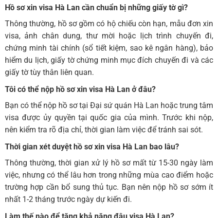
Hồ sơ xin visa Hà Lan cần chuẩn bị những giấy tờ gì?
Thông thường, hồ sơ gồm có hộ chiếu còn hạn, mẫu đơn xin
visa, ảnh chân dung, thư mời hoặc lịch trình chuyến đi,
chứng minh tài chính (sổ tiết kiệm, sao kê ngân hàng), bảo
hiểm du lịch, giấy tờ chứng minh mục đích chuyến đi và các
giấy tờ tùy thân liên quan.
Tôi có thể nộp
hồ sơ xin visa Hà Lan
ở đâu?
Bạn có thể nộp hồ sơ tại Đại sứ quán Hà Lan hoặc trung tâm
visa được ủy quyền tại quốc gia của mình. Trước khi nộp,
nên kiểm tra rõ địa chỉ, thời gian làm việc để tránh sai sót.
Thời gian xét duyệt
hồ sơ xin visa Hà Lan
bao lâu?
Thông thường, thời gian xử lý hồ sơ mất từ 15-30 ngày làm
việc, nhưng có thể lâu hơn trong những mùa cao điểm hoặc
trường hợp cần bổ sung thủ tục. Bạn nên nộp hồ sơ sớm ít
nhất 1-2 tháng trước ngày dự kiến đi.
Làm thế nào để tăng khả năng đậu visa Hà Lan?